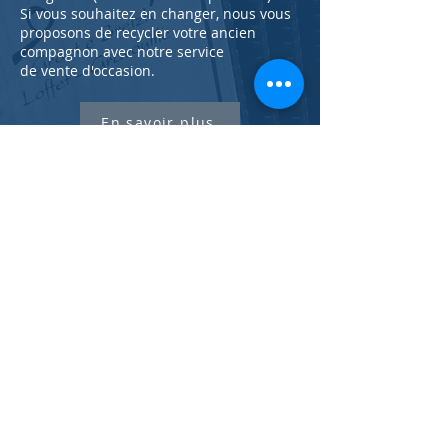
Si vous souhaitez en changer, nous vous
proposons de recycler votre ancien
compagnon avec notre service
de
vente
d'occasion.
En savoir plus
NOS GARANTIES
Les accordéons (fabricant d'accordéon
diatonique, luthier) que nous fabriquons
sont garantis 5 ans, pièces & main
d’œuvre
.
Nous proposons une retouche d'accord
gratuite au bout de 6 mois.
Nous
garantissons 6 mois tous nos
instruments d'occasion.
Nous proposons de la location
d'instrument de musique dans notre
magasin à Lorient : flûte, accordéon,
clarinette, saxophone, cuivres ...