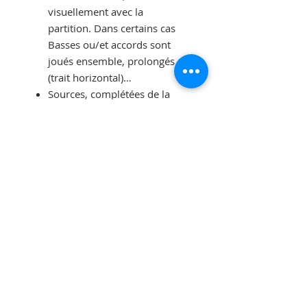
visuellement avec la
partition. Dans certains cas
Basses ou/et accords sont
joués ensemble, prolongés
(trait horizontal)…
Sources, complétées de la
tonalité de l’enregistrement
et du nom de
l'instrumentiste (accordéon
diatonique, accordéon
chromatique, harmonica), si
c’est le cas. Quelques
références complémentaires
peuvent venir s’ajouter aux
sources d’origine.
Si le morceau est sur
plusieurs pages : reprise des
titre, genre et origine et n°