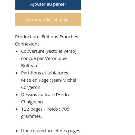
Ajouter au panier
Commander et payer
Production :
Éditions
Franches
Connexions
Couverture (recto et verso)
conçue par
Véronique
Bulteau
.
Partitions et tablatures -
Mise en Page :
Jean-Michel
Corgeron
D
essins au trait d’
André
Chaigneau
12
2
pages - Poids :
705
grammes.
Une couverture et des pages