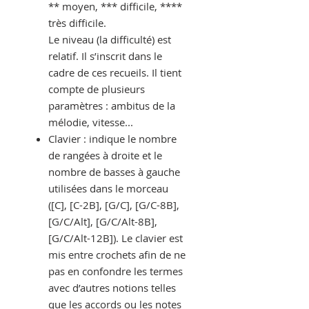
** moyen, *** difficile, ****
très difficile.
Le niveau (la difficulté) est
relatif. Il s’inscrit dans le
cadre de ces recueils. Il tient
compte de plusieurs
paramètres : ambitus de la
mélodie, vitesse...
Clavier : indique le nombre
de rangées à droite et le
nombre de basses à gauche
utilisées dans le morceau
([C], [C-2B], [G/C], [G/C-8B],
[G/C/Alt], [G/C/Alt-8B],
[G/C/Alt-12B]).
Le clavier est
mis entre crochets afin de ne
pas en confondre les termes
avec d’autres notions telles
que les accords ou les notes