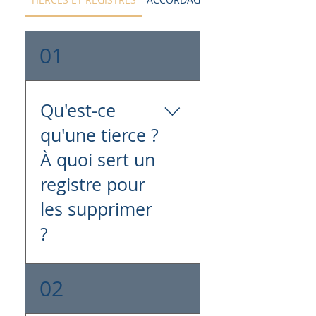
01
Qu'est-ce
qu'une tierce ?
À quoi sert un
registre pour
les supprimer
?
Une tierce va définir un
02
accord comme majeur
ou mineur. Sans les