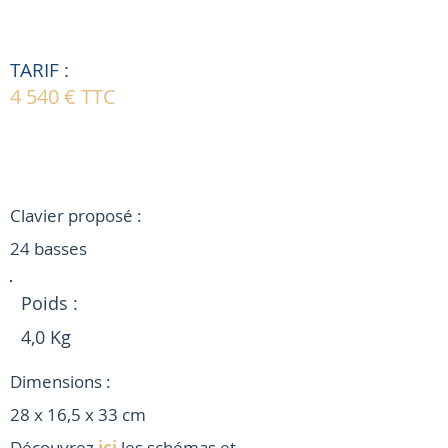
TARIF :
4 540 € TTC
POUR ALLER PLUS LOIN
Clavier proposé :
24 basses
Poids :
4,0 Kg
Dimensions :
28 x 16,5 x 33 cm
Découvrez
ici
les schémas et