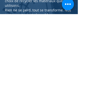
choix de recycler les matériaux que nous
utilisons.
Rien ne se perd, tout se transforme. Nos
instruments sont réparables en
intégralité (nous sommes réparateur).
Si vous souhaitez en changer, nous vous
proposons de recycler votre ancien
compagnon avec notre service
de
vente
d'occasion.
En savoir plus
NOS GARANTIES
Les accordéons (fabricant d'accordéon
diatonique, luthier) que nous fabriquons
sont garantis 5 ans, pièces & main
d’œuvre
.
Nous proposons une retouche d'accord
gratuite au bout de 6 mois.
Nous
garantissons 6 mois tous nos
instruments d'occasion.