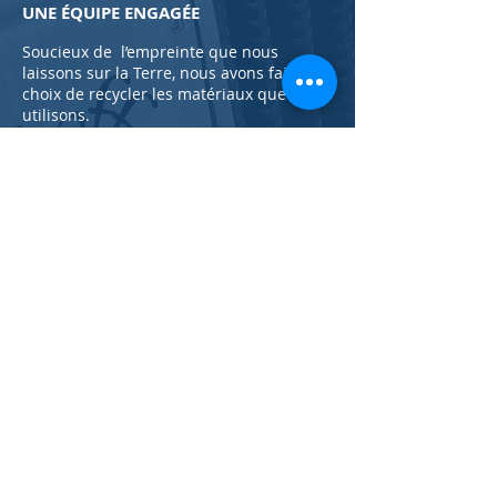
UNE ÉQUIPE ENGAGÉE
Soucieux de l’empreinte que nous
laissons sur la Terre, nous avons fait le
choix de recycler les matériaux que nous
utilisons.
Rien ne se perd, tout se transforme. Nos
instruments sont réparables en
intégralité (nous sommes réparateur).
Si vous souhaitez en changer, nous vous
proposons de recycler votre ancien
compagnon avec notre service
de
vente
d'occasion.
En savoir plus
NOS GARANTIES
Les accordéons (fabricant d'accordéon
diatonique, luthier) que nous fabriquons
sont garantis 5 ans, pièces & main
d’œuvre
.