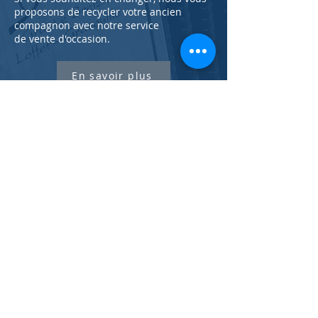
proposons de recycler votre ancien
compagnon avec notre service
de
vente
d'occasion.
En savoir plus
NOS GARANTIES
Les accordéons (fabricant d'accordéon
diatonique, luthier) que nous fabriquons
sont garantis 5 ans, pièces & main
d’œuvre
.
Nous proposons une retouche d'accord
gratuite au bout de 6 mois.
Nous
garantissons 6 mois tous nos
instruments d'occasion.
Nous proposons de la location
d'instrument de musique dans notre
magasin à Lorient : flûte, accordéon,
clarinette, saxophone, cuivres ...
CONTACT