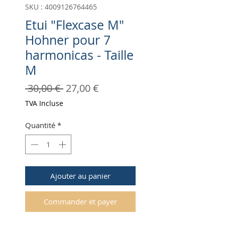
SKU : 4009126764465
Etui "Flexcase M"
Hohner pour 7
harmonicas - Taille
M
Prix
Prix
 30,00 € 
27,00 €
original
promotionnel
TVA Incluse
Quantité
*
Ajouter au panier
Commander et payer