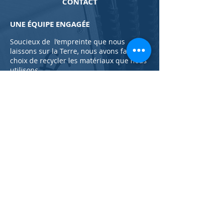
CONTACT
UNE ÉQUIPE ENGAGÉE
Soucieux de l’empreinte que nous
laissons sur la Terre, nous avons fait le
choix de recycler les matériaux que nous
utilisons.
Rien ne se perd, tout se transforme. Nos
instruments sont réparables en
intégralité (nous sommes réparateur).
Si vous souhaitez en changer, nous vous
proposons de recycler votre ancien
compagnon avec notre service
de
vente
d'occasion.
En savoir plus
NOS GARANTIES
Les accordéons (fabricant d'accordéon
diatonique, luthier) que nous fabriquons