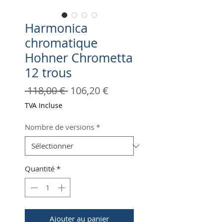
Harmonica
chromatique
Hohner Chrometta
12 trous
Prix
Prix
 118,00 € 
106,20 €
original
promotionnel
TVA Incluse
Nombre de versions
*
Quantité
*
Ajouter au panier