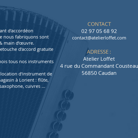
CONTACT
cant d'accordéon
02 97 05 68 92
ue nous fabriquons sont
contact@atelierloffet.com
s & main d’œuvre
.
touche d'accord gratuite
ADRESSE :
Atelier Loffet
mois tous nos instruments
4 rue du Commandant Coustea
56850 Caudan
location d'instrument de
asin à Lorient : flûte,
saxophone, cuivres ...