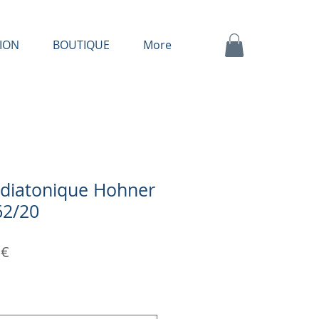
ION
BOUTIQUE
More
diatonique Hohner
62/20
Prix
 €
al
promotionnel