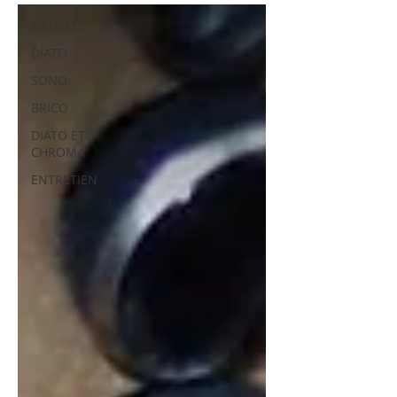
ARTICLES
DIATO
SONO
BRICO
DIATO ET
CHROMA
ENTRETIEN