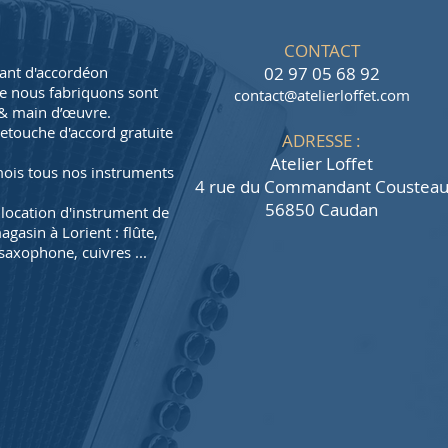
CONTACT
cant d'accordéon
02 97 05 68 92
ue nous fabriquons sont
contact@atelierloffet.com
s & main d’œuvre
.
touche d'accord gratuite
ADRESSE :
Atelier Loffet
mois tous nos instruments
4 rue du Commandant Coustea
56850 Caudan
location d'instrument de
asin à Lorient : flûte,
saxophone, cuivres ...