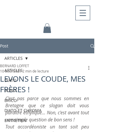
Post
ARTICLES
BERNARD LOFFET
ARTICLES
10 août 2021
2 min de lecture
LEVONS LE COUDE, MES
DIATO
FRÈRES !
SONO
C'est pas parce que nous sommes en 
BRICO
Bretagne que ce slogan doit vous 
DIATO ET CHROMA
paraître éthylique... Non, c'est avant tout 
une simple question de bon sens ! 
ENTRETIEN
Tout accordéoniste un tant soit peu 